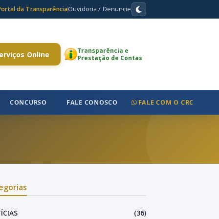
Portal da Transparência
Ouvidoria / Denuncie
Transparência e
erviços Online
Prestação de Contas
CONCURSO
FALE CONOSCO
FALE COM O CRC
egorias
ÍCIAS
(36)