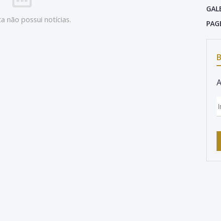
GAL
a não possui notícias.
PAG
B
A