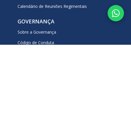
Calendário de Reuniões Regimentais
GOVERNANÇA
Sobre a Governança
Código de Conduta
Ouvidoria
Plano de Contratações Anual (PCA)
Lei Geral de Proteção de Dados (LGPD)
Carta de Serviços
REDES SOCIAIS
Fale Conosco