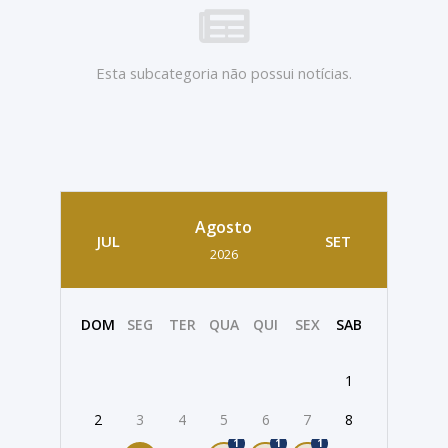
Esta subcategoria não possui notícias.
Agosto
JUL
SET
2026
DOM
SEG
TER
QUA
QUI
SEX
SAB
1
2
3
4
5
6
7
8
1
1
1