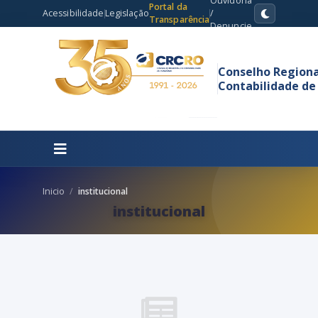
Ouvidoria
Portal da
Acessibilidade
Legislação
/
Transparência
Denuncie
Conselho Regiona
Contabilidade de
Inicio
institucional
institucional